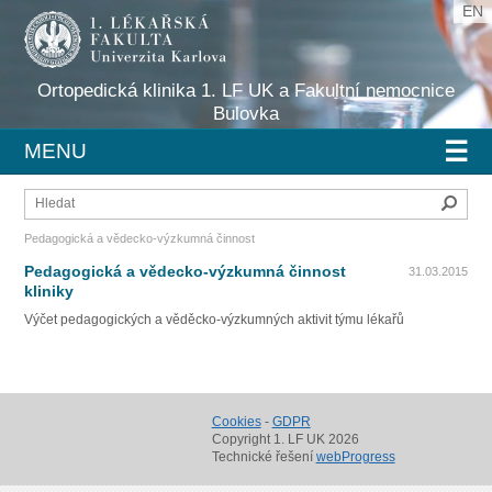
EN
Ortopedická klinika 1. LF UK a Fakultní nemocnice
Bulovka
☰
MENU
Hleda
Pedagogická a vědecko-výzkumná činnost
Pedagogická a vědecko-výzkumná činnost
31.03.2015
kliniky
Výčet pedagogických a věděcko-výzkumných aktivit týmu lékařů
Cookies
-
GDPR
Copyright 1. LF UK 2026
Technické řešení
webProgress